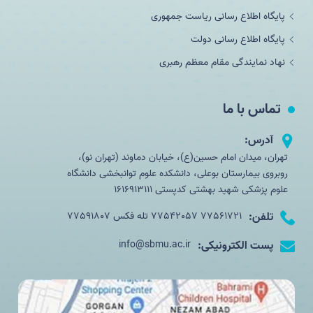
پایگاه اطلاع رسانی ریاست جمهوری
پایگاه اطلاع رسانی دولت
نهاد نمایندگی مقام معظم رهبری
تماس با ما
آدرس:
تهران، میدان امام حسین(ع)، خیابان دماوند (تهران نو)،
روبروی بیمارستان بوعلی، دانشکده علوم توانبخشی دانشگاه
علوم پزشکی شهید بهشتی کدپستی 1616913111
تلفن:
77561721 77542057 تله فکس 77591807
پست الکترونیکی:
info@sbmu.ac.ir