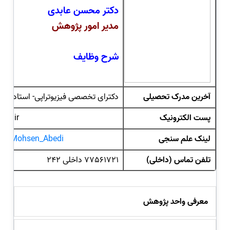
دکتر محسن عابدی
مدیر امور پژوهش
شرح وظایف
آخرین مدرک تحصیلی
دکترای تخصصی فیزیوتراپی- استادیار
پست الکترونیک
ac.ir
لینک علم سنجی
ac.ir/Mohsen_Abedi
تلفن تماس (داخلی)
77561721 داخلی 242
معرفی واحد پژوهش