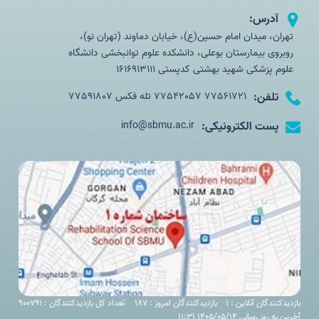
آدرس:
تهران، میدان امام حسین(ع)، خیابان دماوند (تهران نو)،
روبروی بیمارستان بوعلی، دانشکده علوم توانبخشی دانشگاه
علوم پزشکی شهید بهشتی کدپستی 1616913111
تلفن:
77561721 77542057 تله فکس 77591807
پست الکترونیکی:
info@sbmu.ac.ir
بازدیدکنندگان آنلاین : 1
بازدیدکنندگان امروز : 187
تعداد کل بازدیدکنندگان : 900791
آخرین به روز رسانی 1405/05/14 11:31