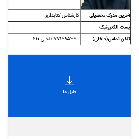
آخرین مدرک تحصیلی
کارشناس کتابداری
پست الکترونیک
تلفن تماس
(داخلی)
77159535 داخلی 210
فایل ها