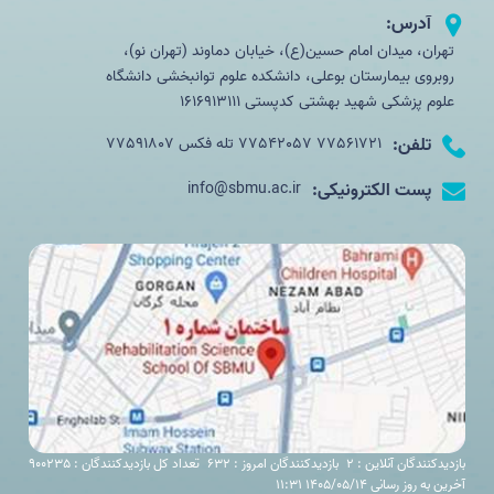
آدرس:
تهران، میدان امام حسین(ع)، خیابان دماوند (تهران نو)،
روبروی بیمارستان بوعلی، دانشکده علوم توانبخشی دانشگاه
علوم پزشکی شهید بهشتی کدپستی 1616913111
تلفن:
77561721 77542057 تله فکس 77591807
پست الکترونیکی:
info@sbmu.ac.ir
بازدیدکنندگان آنلاین : 2
بازدیدکنندگان امروز : 632
تعداد کل بازدیدکنندگان : 900235
آخرین به روز رسانی 1405/05/14 11:31