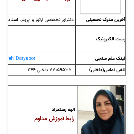
آخرین مدرک تحصیلی
دکترای تخصصی
ارتوز و پروتز. استادیار
پست الکترونیک
om
ir
لینک علم سنجی
r/Aliyeh_Daryabor
تلفن تماس
(داخلی)
77159535 داخلی 244
الهه رستمزاد
رابط آموزش مداوم