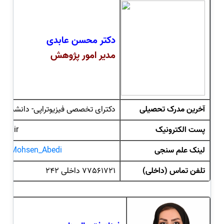
دکتر محسن عابدی
مدیر امور پژوهش
آخرین مدرک تحصیلی
دکترای تخصصی فیزیوتراپی- دانشیار
پست الکترونیک
ac.ir
لینک علم سنجی
ac.ir/Mohsen_Abedi
تلفن تماس (داخلی)
77561721 داخلی 242