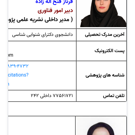
فرناز فتح اله زاده
دبیر امور فناوری
( مدیر داخلی نشریه علمی پژوه
آخرین مدرک تحصیلی
دانشجوی دکترای شنوایی شناسی
.ac.ir
پست الکترونیک
oo.com
0002-0839-4732
شناسه های پژوهشی
com/citations?
l=en
تلفن تماس
77561721 داخلی 242