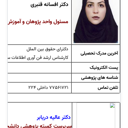
دکتر افسانه قنبری
مسئول واحد پژوهان و آموزش مج
دکترای حقوق بین الملل
آخرین مدرک تحصیلی
کارشناس ارشد فن آوری اطلاعات سلام
.ir
پست الکترونیک
شناسه های پژوهشی
تلفن تماس
77561721 داخلی 224
دکتر
عالیه دریابر
سرپرست کمیته پژوهشی دانشجویی